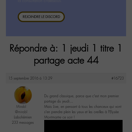
la consultation ci-dessous.
REJOINDRE LE DISCORD
Répondre à: 1 jeudi 1 titre 1
partage acte 44
15 septembre 2016 à 13:29
#16723
Du grand classique, parce que c’est mon premier
partage du jeudi…
Mirabl
Mais Live, en pensant à tous les chanceux qui vont
@mirabl
s’en prendre plein les yeux et les oreilles à l’Elysée
Labohémien
Montmartre ce soir !
233 messages