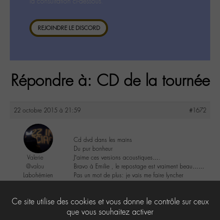
la consultation ci-dessous.
REJOINDRE LE DISCORD
Répondre à: CD de la tournée
22 octobre 2015 à 21:59
#1672
Cd dvd dans les mains
Du pur bonheur
Valerie
J’aime ces versions acoustiques….
@valou
Bravo à Emilie , le repostage est vraiment beau……
Labohémien
Pas un mot de plus: je vais me faire lyncher
505 messages
4
Ce site utilise des cookies et vous donne le contrôle sur ceux
que vous souhaitez activer