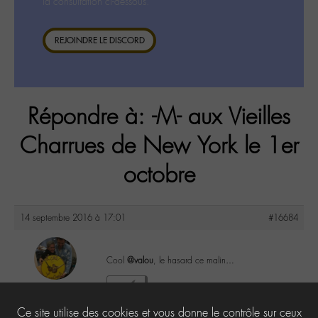
la consultation ci-dessous.
REJOINDRE LE DISCORD
Répondre à: -M- aux Vieilles
Charrues de New York le 1er
octobre
14 septembre 2016 à 17:01
#16684
Cool
@valou
, le hasard ce malin…
maguy
2
@maguy
Ce site utilise des cookies et vous donne le contrôle sur ceux
Labohémien