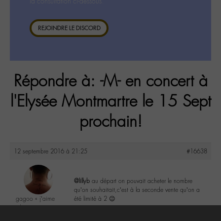
la consultation ci-dessous.
REJOINDRE LE DISCORD
Répondre à: -M- en concert à
l'Elysée Montmartre le 15 Sept
prochain!
12 septembre 2016 à 21:25
#16638
@lillyb
au départ on pouvait acheter le nombre
qu’on souhaitait,c’est à la seconde vente qu’on a
gagoo « j’aime
été limité à 2 😉
donc je suis »
@gagoo
0