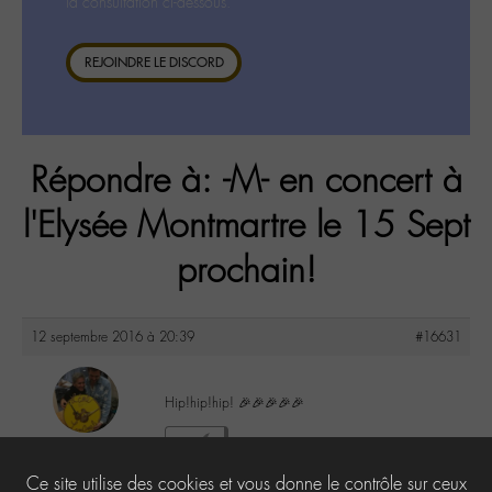
la consultation ci-dessous.
REJOINDRE LE DISCORD
Répondre à: -M- en concert à
l'Elysée Montmartre le 15 Sept
prochain!
12 septembre 2016 à 20:39
#16631
Hip!hip!hip! 🎉🎉🎉🎉🎉
maguy
0
@maguy
Ce site utilise des cookies et vous donne le contrôle sur ceux
Labohémien