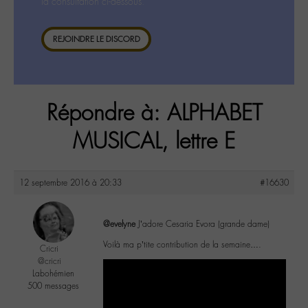
la consultation ci-dessous.
REJOINDRE LE DISCORD
Répondre à: ALPHABET
MUSICAL, lettre E
12 septembre 2016 à 20:33
#16630
@evelyne
J’adore Cesaria Evora (grande dame)
Voilà ma p’tite contribution de la semaine….
Cricri
@cricri
Labohémien
500 messages