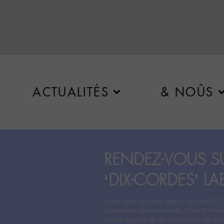
ACTUALITÉS
& NOÛS
RENDEZ-VOUS SU
‘DIX-CORDES’ LA
Après avoir accueilli depuis octobre 201
discussions labohémiennes, notre bon vie
nouvel espace de discussion pour les labo