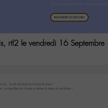
Tous les sujets du For-M- restent néanmoin
REJOINDRE LE DISCORD
, rtl2 le vendredi 16 Septembre
nt ça… Le rdv de jeudi va te faire du bien !
en, ça équilibre les choses et enlève le stress du quotidien !