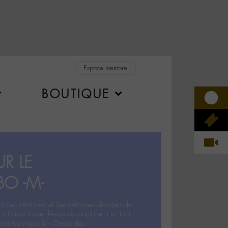
Espace membre
BOUTIQUE
R LE
BO -M-
5 des centaines et des centaines de sujets de
ux Forum laisse désormais sa place à un tout
hémien‧ne‧s: le « Dix-cordes ».