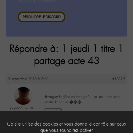
la consultation ci-dessous.
REJOINDRE LE DISCORD
Répondre à: 1 jeudi 1 titre 1
partage acte 43
9 septembre 2016 à 7:56
#16529
@maguy
le gène du bon goût…on peut pas lutter
contre la nature 😂😂😂
gagoo « j’aime
donc je suis »
1
@gagoo
Ce site utilise des cookies et vous donne le contrôle sur ceux
Labohémien
2367 messages
que vous souhaitez activer