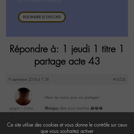
la consultation ci-dessous.
REJOINDRE LE DISCORD
Répondre à: 1 jeudi 1 titre 1
partage acte 43
9 septembre 2016 à 7:38
#16526
Merci les nanas pour vos partages!
gagoo « j’aime
@maguy
idem pour machine 😂😂😂
donc je suis »
@gagoo
1
Ce site utilise des cookies et vous donne le contrôle sur ceux
Labohémien
2367 messages
que vous souhaitez activer