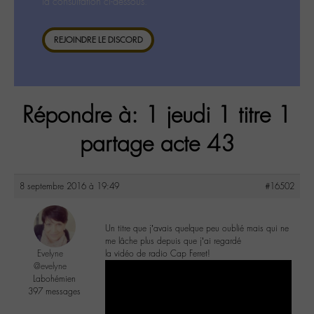
la consultation ci-dessous.
REJOINDRE LE DISCORD
Répondre à: 1 jeudi 1 titre 1
partage acte 43
8 septembre 2016 à 19:49
#16502
Un titre que j’avais quelque peu oublié mais qui ne
me lâche plus depuis que j’ai regardé
Evelyne
la vidéo de radio Cap Ferret!
@evelyne
Labohémien
397 messages