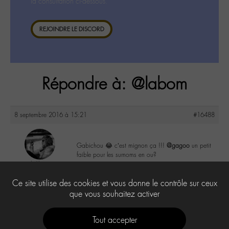
la consultation ci-dessous.
REJOINDRE LE DISCORD
Répondre à: @labom
8 septembre 2016 à 15:21
#16488
Gabichou 😂 c’est mignon ça !!!
@gagoo
un petit
faible pour les surnoms en ou?
lu6le
@lu6le
1
Ce site utilise des cookies et vous donne le contrôle sur ceux
Labohémien
324 messages
que vous souhaitez activer
Tout accepter