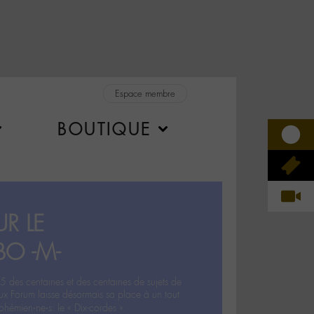
Espace membre
BOUTIQUE
R LE
BO -M-
5 des centaines et des centaines de sujets de
ux Forum laisse désormais sa place à un tout
hémien‧ne‧s: le « Dix-cordes ».