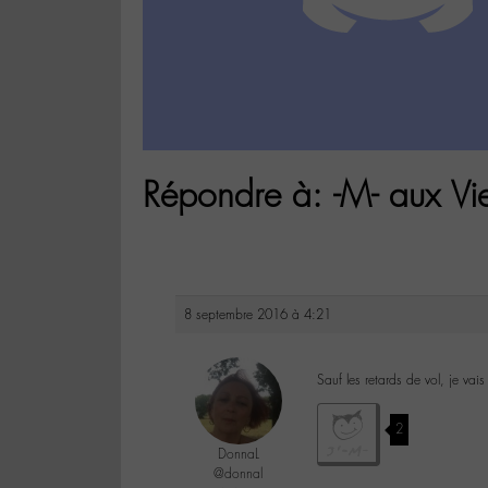
Répondre à: -M- aux Vi
8 septembre 2016 à 4:21
Sauf les retards de vol, je va
2
DonnaL
@donnal