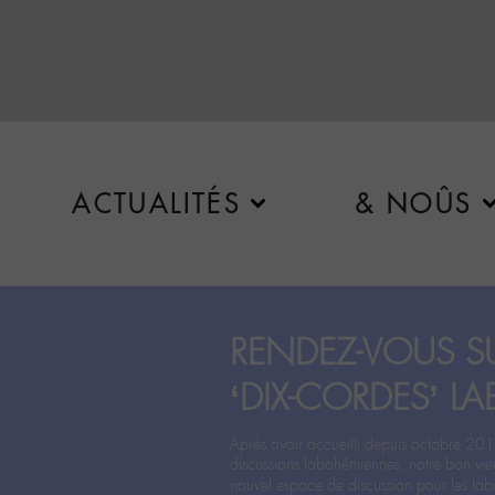
ACTUALITÉS
& NOÛS
RENDEZ-VOUS SU
‘DIX-CORDES’ LA
Après avoir accueilli depuis octobre 201
discussions labohémiennes, notre bon vie
nouvel espace de discussion pour les labo