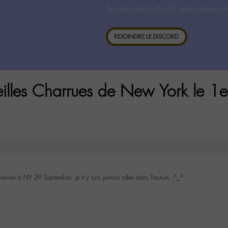
Tous les sujets du For-M- restent néanmoin
REJOINDRE LE DISCORD
eilles Charrues de New York le 1e
is arriver à NY 29 Septembre; je n’y suis jamais allée dans l’autum. ^_^