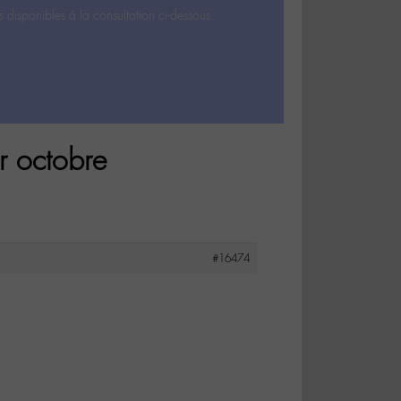
s disponibles à la consultation ci-dessous.
r octobre
#16474