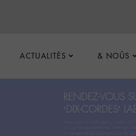
ACTUALITÉS
& NOÛS
RENDEZ-VOUS SU
‘DIX-CORDES’ LA
Après avoir accueilli depuis octobre 201
discussions labohémiennes, notre bon vie
nouvel espace de discussion pour les labo