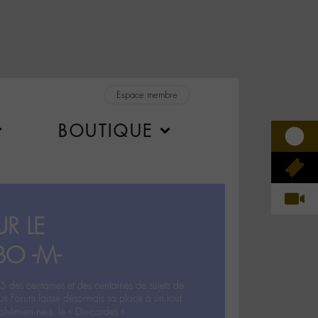
Espace membre
BOUTIQUE
R LE
BO -M-
5 des centaines et des centaines de sujets de
ux Forum laisse désormais sa place à un tout
hémien‧ne‧s: le « Dix-cordes ».