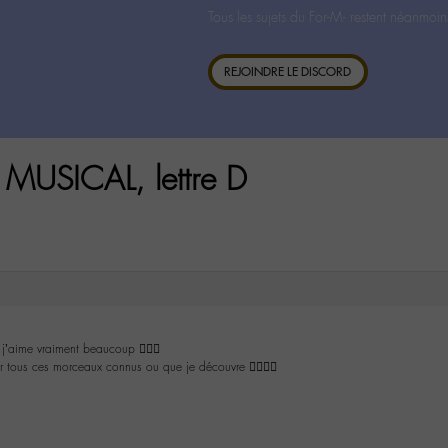
Tous les sujets du For-M- restent néanmoin
REJOINDRE LE DISCORD
MUSICAL, lettre D
j’aime vraiment beaucoup 👌🏼😘
ur tous ces morceaux connus ou que je découvre 👍🏼✌🏼️