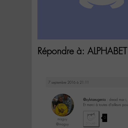
Répondre à: ALPHABET 
7 septembre 2016 à 21:11
@sylviaeugenia
: dread mar i, 
Et merci à toutes d’ailleurs po
0
maguy
@maguy