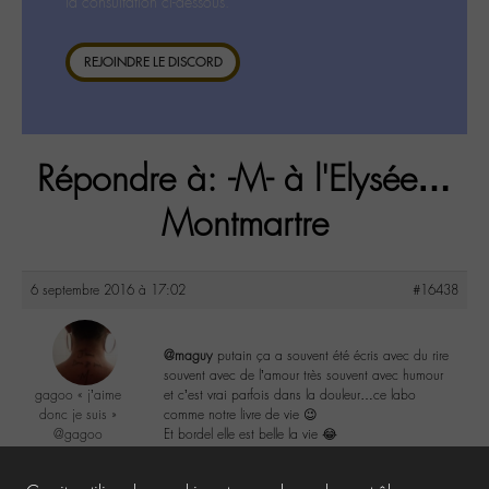
la consultation ci-dessous.
REJOINDRE LE DISCORD
Répondre à: -M- à l'Elysée…
Montmartre
6 septembre 2016 à 17:02
#16438
@maguy
putain ça a souvent été écris avec du rire
souvent avec de l’amour très souvent avec humour
gagoo « j’aime
et c’est vrai parfois dans la douleur…ce labo
donc je suis »
comme notre livre de vie 😉
@gagoo
Et bordel elle est belle la vie 😂
Labohémien
2367 messages
1