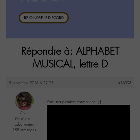
la consultation ci-dessous.
REJOINDRE LE DISCORD
Répondre à: ALPHABET
MUSICAL, lettre D
5 septembre 2016 à 22:05
#16398
Voici ma première contribution, ;-)
Co
@colalala
Labohémien
188 messages