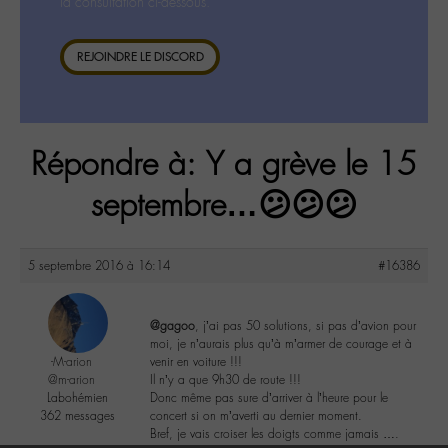
la consultation ci-dessous.
REJOINDRE LE DISCORD
Répondre à: Y a grève le 15
septembre…😕😕😕
5 septembre 2016 à 16:14
#16386
@gagoo
, j’ai pas 50 solutions, si pas d’avion pour
moi, je n’aurais plus qu’à m’armer de courage et à
-M-arion
venir en voiture !!!
@m-arion
Il n’y a que 9h30 de route !!!
Labohémien
Donc même pas sure d’arriver à l’heure pour le
362 messages
concert si on m’averti au dernier moment.
Bref, je vais croiser les doigts comme jamais ….