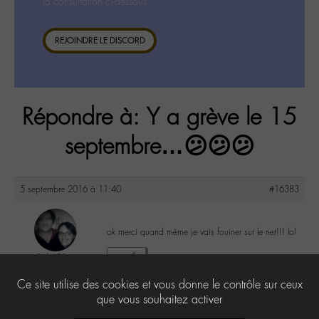
la consultation ci-dessous.
REJOINDRE LE DISCORD
Répondre à: Y a grève le 15
septembre…😕😕😕
5 septembre 2016 à 11:40
#16383
ok merci quand même je vais fouiner sur le net!!! lol
SofM88
1
@sofm88
Ce site utilise des cookies et vous donne le contrôle sur ceux
Labohémien
328 messages
que vous souhaitez activer