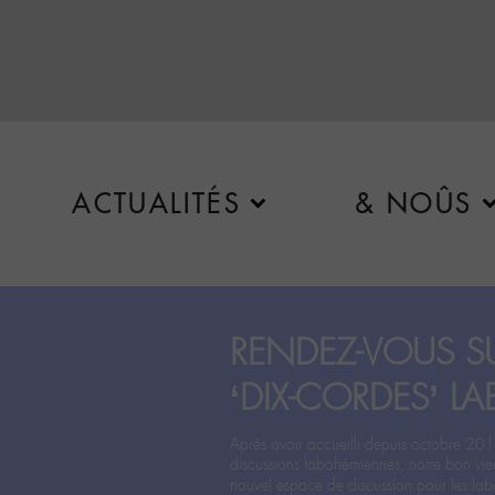
ACTUALITÉS
& NOÛS
RENDEZ-VOUS SU
‘DIX-CORDES’ LA
Après avoir accueilli depuis octobre 201
discussions labohémiennes, notre bon vie
nouvel espace de discussion pour les labo