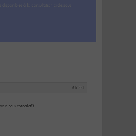
s disponibles à la consultation ci-dessous.
#16381
tre à nous conseiller??