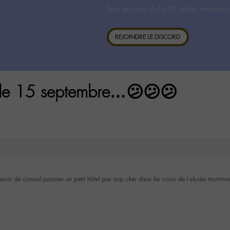
Tous les sujets du For-M- restent néanmoin
REJOINDRE LE DISCORD
 le 15 septembre…😕😕😕
soin de conseil parisien un petit hôtel pas trop cher dans les coins de l elysée montmar