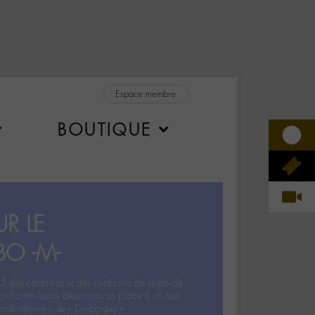
Espace membre
BOUTIQUE
R LE
BO -M-
5 des centaines et des centaines de sujets de
ux Forum laisse désormais sa place à un tout
hémien‧ne‧s: le « Dix-cordes ».