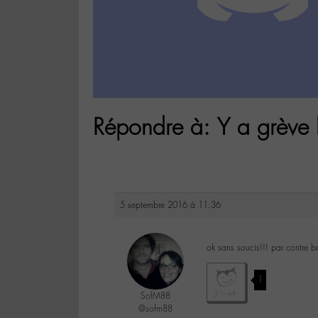
Répondre à: Y a grève
5 septembre 2016 à 11:36
ok sans soucis!!! par contre be
1
SofM88
@sofm88