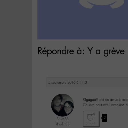
Répondre à: Y a grève
5 septembre 2016 à 11:31
@gagoo
!! oui on arrive le m
Ce sera peut être l occasion de
2
SofM88
@sofm88