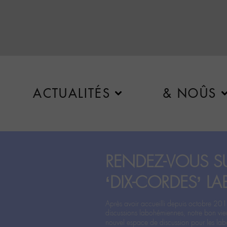
ACTUALITÉS
& NOÛS
RENDEZ-VOUS SU
‘DIX-CORDES’ LA
Après avoir accueilli depuis octobre 201
discussions labohémiennes, notre bon vie
nouvel espace de discussion pour les labo