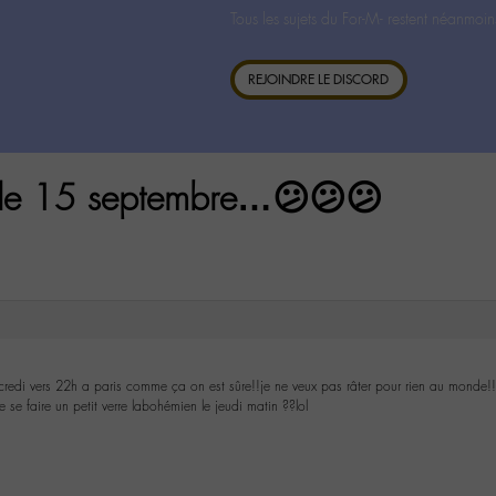
Tous les sujets du For-M- restent néanmoin
REJOINDRE LE DISCORD
 le 15 septembre…😕😕😕
ercredi vers 22h a paris comme ça on est sûre!!je ne veux pas râter pour rien au monde!!
 se faire un petit verre labohémien le jeudi matin ??lol