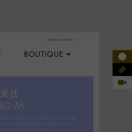
Espace membre
BOUTIQUE
R LE
BO -M-
5 des centaines et des centaines de sujets de
ux Forum laisse désormais sa place à un tout
hémien‧ne‧s: le « Dix-cordes ».