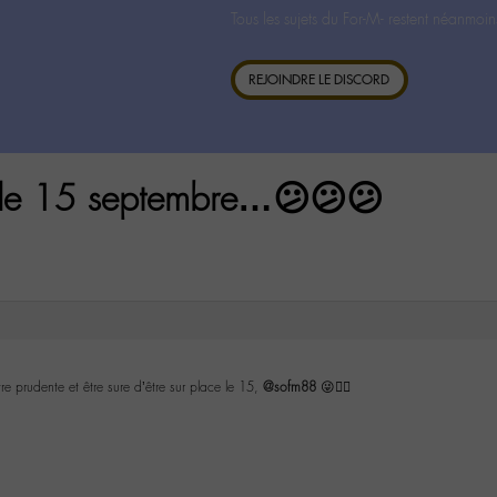
Tous les sujets du For-M- restent néanmoin
REJOINDRE LE DISCORD
 le 15 septembre…😕😕😕
re prudente et être sure d’être sur place le 15,
@sofm88
😜👌🏼