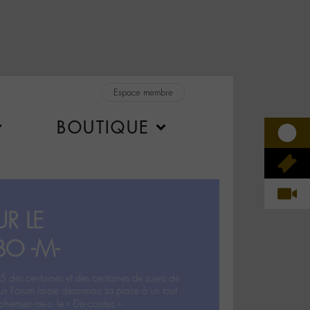
Espace membre
BOUTIQUE
R LE
BO -M-
5 des centaines et des centaines de sujets de
ux Forum laisse désormais sa place à un tout
hémien‧ne‧s: le « Dix-cordes ».