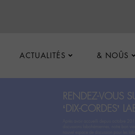
ACTUALITÉS
& NOÛS
RENDEZ-VOUS SU
‘DIX-CORDES’ LA
Après avoir accueilli depuis octobre 201
discussions labohémiennes, notre bon vie
nouvel espace de discussion pour les labo