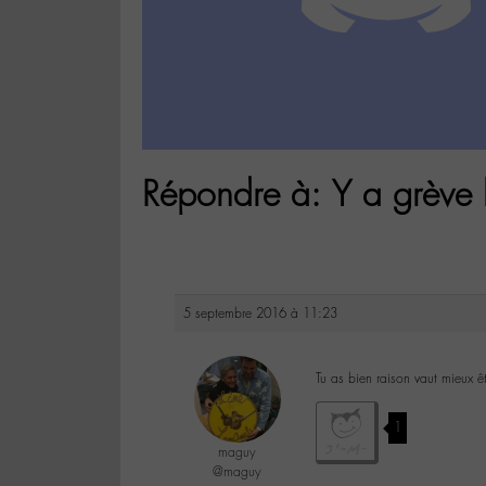
Répondre à: Y a grève
5 septembre 2016 à 11:23
Tu as bien raison vaut mieux êt
1
maguy
@maguy