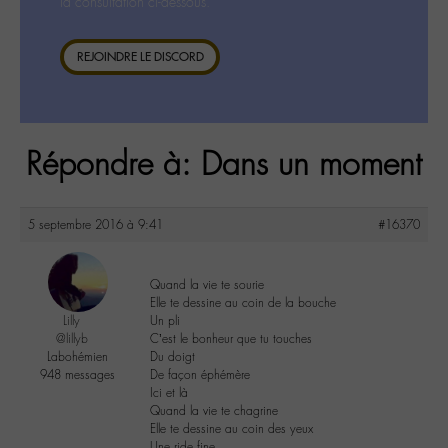
la consultation ci-dessous.
REJOINDRE LE DISCORD
Répondre à: Dans un moment
5 septembre 2016 à 9:41
#16370
Quand la vie te sourie
Elle te dessine au coin de la bouche
Lilly
Un pli
@lillyb
C’est le bonheur que tu touches
Labohémien
Du doigt
948 messages
De façon éphémère
Ici et là
Quand la vie te chagrine
Elle te dessine au coin des yeux
Une ride fine