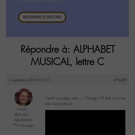
la consultation ci-dessous.
REJOINDRE LE DISCORD
Répondre à: ALPHABET
MUSICAL, lettre C
2 septembre 2016 à 0:52
#16288
Instant nostalgie avec…. Chicago !!!! Ben oui c’est
pas tout jeune ça
Sandy
@sandyh
Labohémien
79 messages