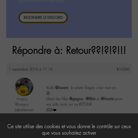
la consultation ci-dessous.
REJOINDRE LE DISCORD
Répondre à: Retour??!?!?!!!
1 septembre 2016 à 11:14
#16266
Voilà
@hisarin
, le pôete Tragan c’est tout ça
😉
maguy
Merci les filles
@gagoo
,
@lillyb
et
@hisarin
pour
@maguy
vos jolis mots sur ce RETOUR
Labohémien
✌🏼️&❤️
3168 messages
1
Ce site utilise des cookies et vous donne le contrôle sur ceux
que vous souhaitez activer