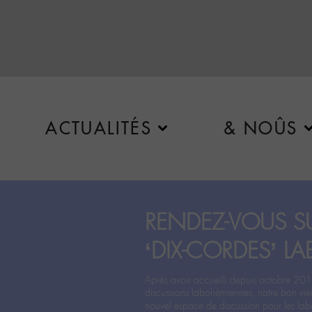
ACTUALITÉS
& NOÛS
RENDEZ-VOUS SU
‘DIX-CORDES’ LA
Après avoir accueilli depuis octobre 201
discussions labohémiennes, notre bon vie
nouvel espace de discussion pour les labo