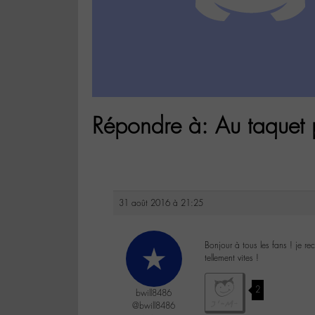
Répondre à: Au taquet 
31 août 2016 à 21:25
Bonjour à tous les fans ! je 
tellement vites !
2
bwill8486
@bwill8486