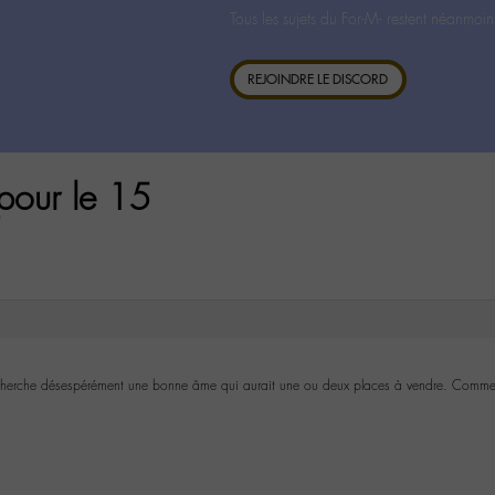
Tous les sujets du For-M- restent néanmoin
REJOINDRE LE DISCORD
pour le 15
recherche désespérément une bonne âme qui aurait une ou deux places à vendre. Comme