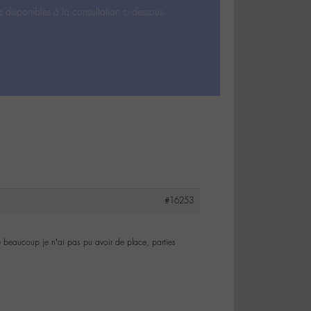
s disponibles à la consultation ci-dessous.
#16253
 beaucoup je n’ai pas pu avoir de place, parties