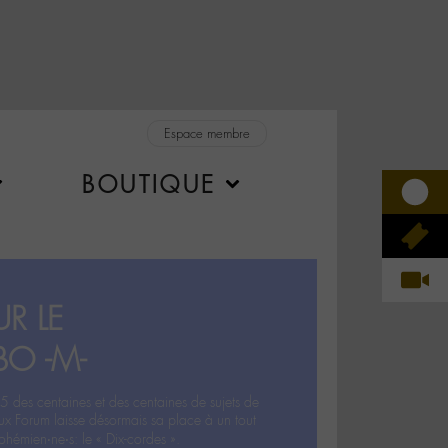
Espace membre
BOUTIQUE
R LE
BO -M-
5 des centaines et des centaines de sujets de
ux Forum laisse désormais sa place à un tout
hémien‧ne‧s: le « Dix-cordes ».