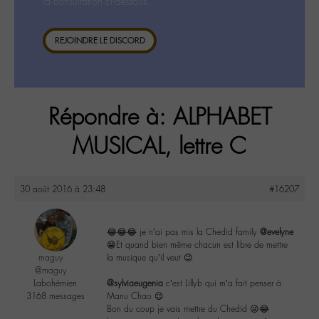
la consultation ci-dessous.
REJOINDRE LE DISCORD
Répondre à: ALPHABET
MUSICAL, lettre C
30 août 2016 à 23:48
#16207
😂😂😂 je n’ai pas mis la Chedid family
@evelyne
😁Et quand bien même chacun est libre de mettre
maguy
la musique qu’il veut 😉
@maguy
Labohémien
@sylviaeugenia
c’est Lillyb qui m’a fait penser à
3168 messages
Manu Chao 😉
Bon du coup je vais mettre du Chedid 😜😂