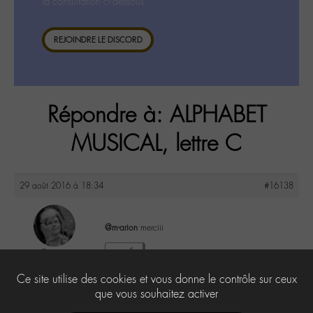
la consultation ci-dessous.
REJOINDRE LE DISCORD
Répondre à: ALPHABET
MUSICAL, lettre C
29 août 2016 à 18:34
#16138
@m-arion
merciii
Cricri
1
@cricri
Ce site utilise des cookies et vous donne le contrôle sur ceux
Labohémien
500 messages
que vous souhaitez activer