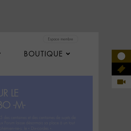
Espace membre
BOUTIQUE
R LE
BO -M-
5 des centaines et des centaines de sujets de
ux Forum laisse désormais sa place à un tout
hémien‧ne‧s: le « Dix-cordes ».