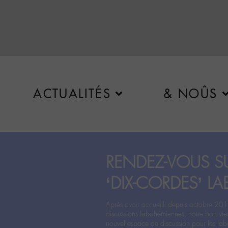
ACTUALITÉS
& NOÛS
RENDEZ-VOUS SU
‘DIX-CORDES’ LA
Après avoir accueilli depuis octobre 201
discussions labohémiennes, notre bon vie
nouvel espace de discussion pour les labo