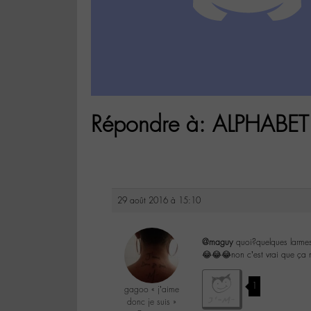
Répondre à: ALPHABET 
29 août 2016 à 15:10
@maguy
quoi?quelques larme
😂😂😂non c’est vrai que ça 
1
gagoo « j’aime
donc je suis »