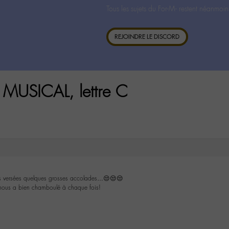
Tous les sujets du For-M- restent néanmoin
REJOINDRE LE DISCORD
MUSICAL, lettre C
s versées quelques grosses accolades…😒😒😒
nous a bien chamboulé à chaque fois!