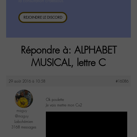
la consultation ci-dessous.
REJOINDRE LE DISCORD
Répondre à: ALPHABET
MUSICAL, lettre C
29 août 2016 à 10:58
#16086
Ok poulette
Je vais mettre mon Cx2
maguy
@maguy
Labohémien
3168 messages