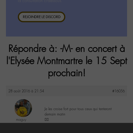
la consultation ci-dessous.
REJOINDRE LE DISCORD
Répondre à: -M- en concert à
l'Elysée Montmartre le 15 Sept
prochain!
28 août 2016 à 21:54
#16056
Je les croise fort pour tous ceux qui tenteront
demain matin
maguy
✌🏼️
@maguy
Labohémien
3