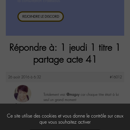
la consultation ci-dessous.
REJOINDRE LE DISCORD
Répondre à: 1 jeudi 1 titre 1
partage acte 41
26 août 2016 à 6:32
#16012
Totalement vrai
@maguy
car chaque titre était à lui
seul un grand moment
Evelyne
@evelyne
1
Ce site utilise des cookies et vous donne le contrôle sur ceux
Labohémien
397 messages
que vous souhaitez activer