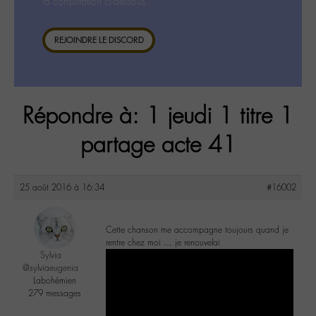
la consultation ci-dessous.
REJOINDRE LE DISCORD
Répondre à: 1 jeudi 1 titre 1
partage acte 41
25 août 2016 à 16:34
#16002
Cette chanson me accompagne toujours quand je
rentre chez moi … je renouvelai
Sylvia
@sylviaeugenia
Labohémien
279 messages