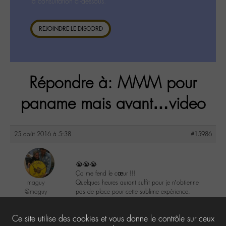
la consultation ci-dessous.
REJOINDRE LE DISCORD
Répondre à: MMM pour
paname mais avant…video
25 août 2016 à 5:38
#15986
😭😭😭
Ça me fend le cœur !!!
maguy
Quelques heures auront suffit pour je n’obtienne
@maguy
pas de place pour cette sublime expérience.
Labohémien
3168 messages
2
Ce site utilise des cookies et vous donne le contrôle sur ceux