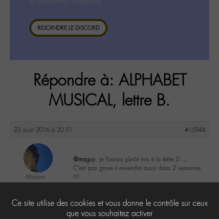
la consultation ci-dessous.
REJOINDRE LE DISCORD
Répondre à: ALPHABET
MUSICAL, lettre B.
23 août 2016 à 20:51
#15944
@maguy
, je l’aurais plutôt mis à la lettre D …
C’est pas grave il reviendra aussi dans 2 semaines
-M-arion
!!!
@m-arion
Labohémien
2
Ce site utilise des cookies et vous donne le contrôle sur ceux
362 messages
que vous souhaitez activer