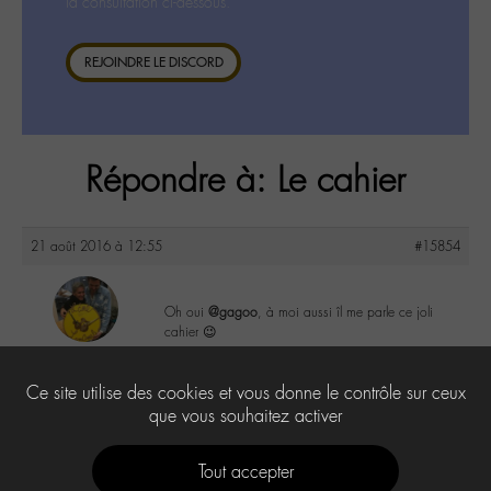
la consultation ci-dessous.
REJOINDRE LE DISCORD
Répondre à: Le cahier
21 août 2016 à 12:55
#15854
Oh oui
@gagoo
, à moi aussi îl me parle ce joli
cahier 😉
maguy
@maguy
0
Ce site utilise des cookies et vous donne le contrôle sur ceux
Labohémien
3168 messages
que vous souhaitez activer
Tout accepter