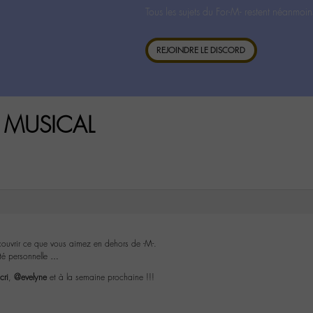
Tous les sujets du For-M- restent néanmoin
REJOINDRE LE DISCORD
T MUSICAL
couvrir ce que vous aimez en dehors de -M-.
ité personnelle …
cri
,
@evelyne
et à la semaine prochaine !!!