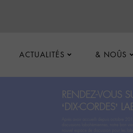
ACTUALITÉS
& NOÛS
RENDEZ-VOUS SU
‘DIX-CORDES’ LA
Après avoir accueilli depuis octobre 201
discussions labohémiennes, notre bon vie
nouvel espace de discussion pour les labo