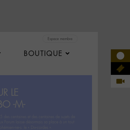
Espace membre
BOUTIQUE
R LE
BO -M-
5 des centaines et des centaines de sujets de
ux Forum laisse désormais sa place à un tout
hémien‧ne‧s: le « Dix-cordes ».