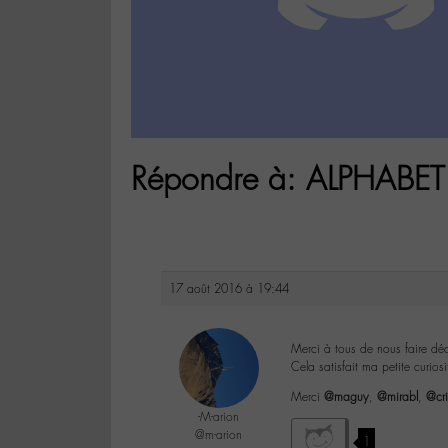
Répondre à: ALPHABE
17 août 2016 à 19:44
Merci à tous de nous faire dé
Cela satisfait ma petite curios
Merci
@maguy
,
@mirabl
,
@cri
-M-arion
@m-arion
1