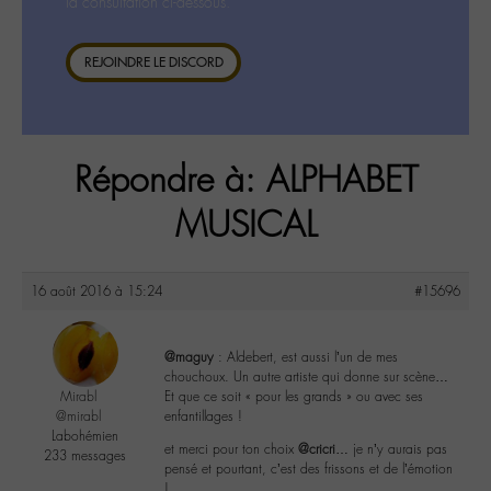
la consultation ci-dessous.
REJOINDRE LE DISCORD
Répondre à: ALPHABET
MUSICAL
16 août 2016 à 15:24
#15696
@maguy
: Aldebert, est aussi l’un de mes
chouchoux. Un autre artiste qui donne sur scène…
Mirabl
Et que ce soit « pour les grands » ou avec ses
@mirabl
enfantillages !
Labohémien
et merci pour ton choix
@cricri
… je n’y aurais pas
233 messages
pensé et pourtant, c’est des frissons et de l’émotion
!