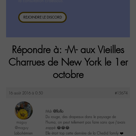
la consultation ci-dessous.
REJOINDRE LE DISCORD
Répondre à: -M- aux Vieilles
Charrues de New York le 1er
octobre
16 août 2016 à 0:50
#15674
Mdr
@floflo
Du rouge, des drapeaux dans le paysage de
maguy
l’huma, on peut tellement pas faire sans que j’avais
@maguy
zappé 😂😂😂
Labohémien
Elle était top cette dernière de la Chedid family ❤️