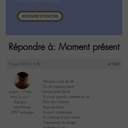
la consultation ci-dessous.
REJOINDRE LE DISCORD
Répondre à: Moment présent
12 août 2016 à 8:39
#15485
Mauvais coup de dé
Ou de mauvais génie
gagoo « j’aime
Jamais partir fâché
donc je suis »
Tu n’sais quand s arrêtera ta vie
@gagoo
Alors faut s’lancer
Labohémien
Savourer baby
2367 messages
Toujours s’embrasser
Et continuer à avoir envie
Claquement de doigts
La fleche sur toi