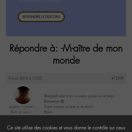
la consultation ci-dessous.
REJOINDRE LE DISCORD
Répondre à: -M-aître de mon
monde
9 août 2016 à 10:02
#15398
@argaëll salut a toi nouveau poète sur le labo
Bienvenue 😉
gagoo « j’aime
Super sympa ce que tu as écris!
donc je suis »
Bravo
@gagoo
Labohémien
2
Ce site utilise des cookies et vous donne le contrôle sur ceux
2367 messages