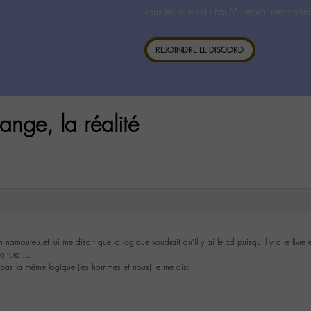
Tous les sujets du For-M- restent néanmoin
REJOINDRE LE DISCORD
ange, la réalité
namoureu,et lui me disait que la logique voudrait qu’il y ai le cd puisqu’il y a le livr
voiture …
as la même logique (les hommes et nous) je me dis: