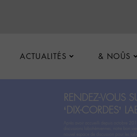
ACTUALITÉS
& NOÛS
RENDEZ-VOUS SU
‘DIX-CORDES’ LA
Après avoir accueilli depuis octobre 201
discussions labohémiennes, notre bon vie
nouvel espace de discussion pour les labo