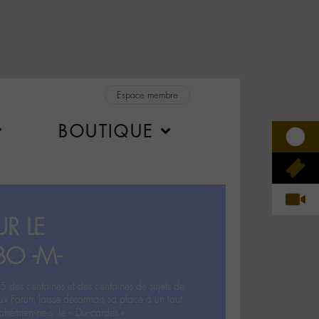
Espace membre
BOUTIQUE
R LE
BO -M-
5 des centaines et des centaines de sujets de
ux Forum laisse désormais sa place à un tout
hémien‧ne‧s: le « Dix-cordes ».