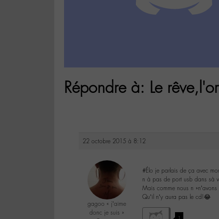
Répondre à: Le rêve,l'or
22 octobre 2015 à 8:12
#Élo je parlais de ça avec mon 
n à pas de port usb dans sà 
Mais comme nous n »n’avons p
Qu’il n’y aura pas le cd!😂
gagoo « j’aime
donc je suis »