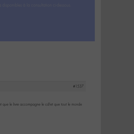
s disponibles à la consultation ci-dessous.
#1537
e et que le livre accompagne le cd!et que tout le monde