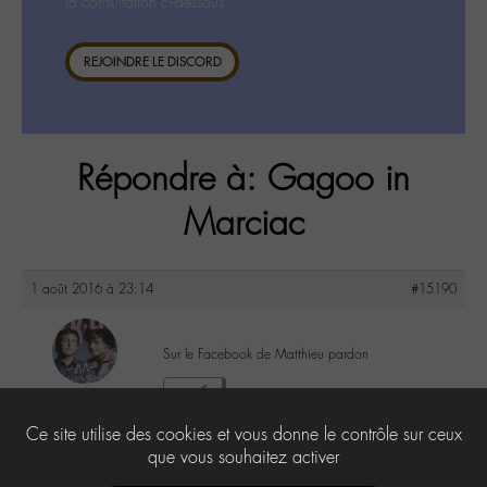
la consultation ci-dessous.
REJOINDRE LE DISCORD
Répondre à: Gagoo in
Marciac
1 août 2016 à 23:14
#15190
Sur le Facebook de Matthieu pardon
yapasderror
1
@yapasderror
Ce site utilise des cookies et vous donne le contrôle sur ceux
Labohémien
183 messages
que vous souhaitez activer