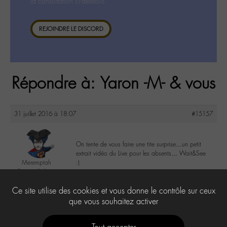
la consultation ci-dessous.
REJOINDRE LE DISCORD
Répondre à: Yaron -M- & vous
31 juillet 2016 à 18:07
#15157
On tente de vous faire une tite surprise…un petit
extrait vidéo du Live pour les absents… Wait&See
Meremptah
:)
2yeuxet1plume
@meremptah
4
Ce site utilise des cookies et vous donne le contrôle sur ceux
Labohémien
196 messages
que vous souhaitez activer