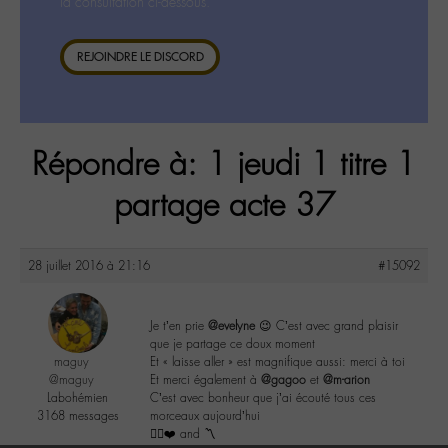
la consultation ci-dessous.
REJOINDRE LE DISCORD
Répondre à: 1 jeudi 1 titre 1
partage acte 37
28 juillet 2016 à 21:16
#15092
Je t’en prie
@evelyne
😉 C’est avec grand plaisir
que je partage ce doux moment
maguy
Et « laisse aller » est magnifique aussi: merci à toi
@maguy
Et merci également à
@gagoo
et
@m-arion
Labohémien
C’est avec bonheur que j’ai écouté tous ces
3168 messages
morceaux aujourd’hui
✌🏼️❤️ and 〽️