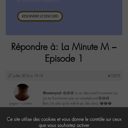
la consultation ci-dessous.
REJOINDRE LE DISCORD
Répondre à: La Minute M –
Episode 1
27 juillet 2016 à 19:19
#15075
@meremptah
😢😢😢 tu as déconné!!!comment ça
ça ne fonctionne pas sur smartphone!😢😢😢
gagoo « j’aime
Bon j’ai plus qu’à volé le pc des docs 😂😂😂
donc je suis »
@gagoo
1
Ce site utilise des cookies et vous donne le contrôle sur ceux
Labohémien
2367 messages
que vous souhaitez activer