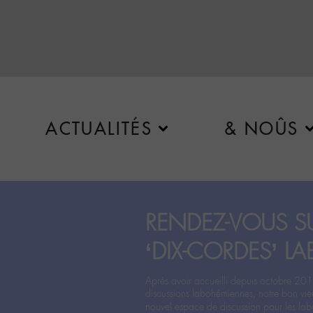
ACTUALITÉS
& NOÛS
RENDEZ-VOUS SU
‘DIX-CORDES’ LA
Après avoir accueilli depuis octobre 201
discussions labohémiennes, notre bon vie
nouvel espace de discussion pour les labo