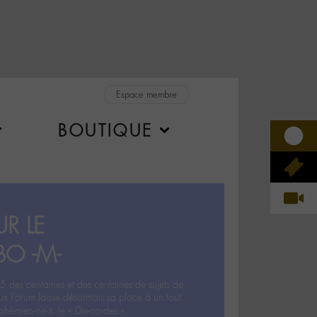
Espace membre
BOUTIQUE
R LE
BO -M-
5 des centaines et des centaines de sujets de
ux Forum laisse désormais sa place à un tout
hémien‧ne‧s: le « Dix-cordes ».