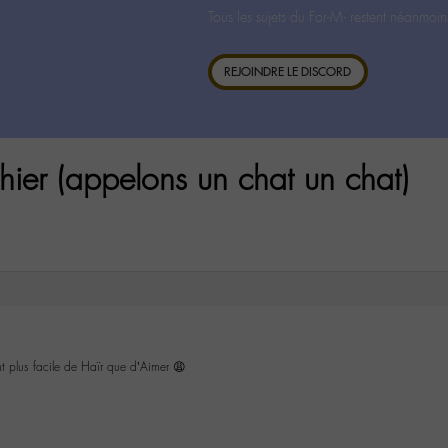
Tous les sujets du For-M- restent néanmoin
REJOINDRE LE DISCORD
hier (appelons un chat un chat)
ent plus facile de Haïr que d’Aimer 😩