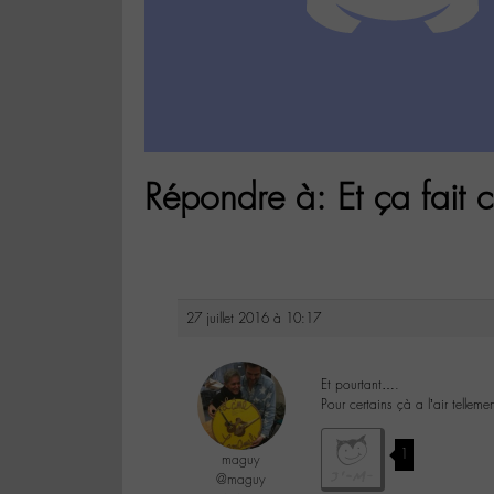
Répondre à: Et ça fait c
27 juillet 2016 à 10:17
Et pourtant….
Pour certains çà a l’air tellem
1
maguy
@maguy