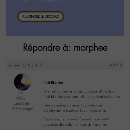
la consultation ci-dessous.
REJOINDRE LE DISCORD
Répondre à: morphee
24 juillet 2016 à 10:18
#15013
Nuit Blanche
Une nuit comme les autres au détour d’une rime
Lilly
Nuit blanche sans sommeil tout au fond de l’abîme
@lillyb
Labohémien
Rêve ou réalité, on ne sait plus très bien
948 messages
Où chercher le bonheur, l’apprivoiser enfin
T’ai-je donc ainsi rêvé ? Existes-tu vraiment ?
Saurais-je décrocher ton nom du Firmament