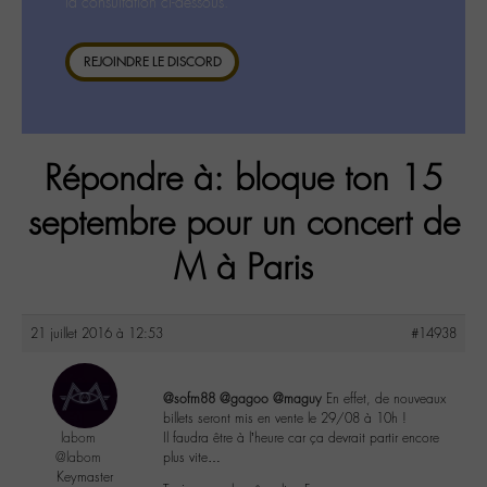
la consultation ci-dessous.
REJOINDRE LE DISCORD
Répondre à: bloque ton 15
septembre pour un concert de
M à Paris
21 juillet 2016 à 12:53
#14938
@sofm88
@gagoo
@maguy
En effet, de nouveaux
billets seront mis en vente le 29/08 à 10h !
labom
Il faudra être à l’heure car ça devrait partir encore
@labom
plus vite…
Keymaster