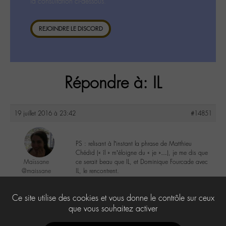
la consultation ci-dessous.
REJOINDRE LE DISCORD
Répondre à: IL
19 juillet 2016 à 23:42
#14851
PS : relisant à l’instant la phrase de Matthieu
Chédid (« îl » m’éloigne du « je »…), je me dis que
Maïssane
ce serait beau que IL, et Dominique Fourcade avec
@maissane
IL, le rencontrent.
Labohémien
3 messages
3
Ce site utilise des cookies et vous donne le contrôle sur ceux
que vous souhaitez activer