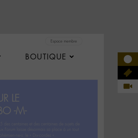
Espace membre
BOUTIQUE
R LE
BO -M-
5 des centaines et des centaines de sujets de
ux Forum laisse désormais sa place à un tout
hémien‧ne‧s: le « Dix-cordes ».