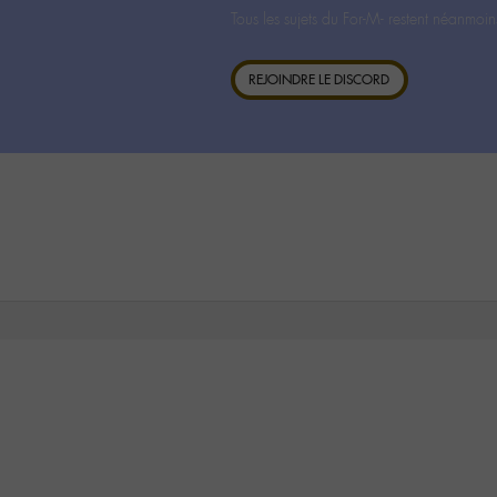
Tous les sujets du For-M- restent néanmoin
REJOINDRE LE DISCORD