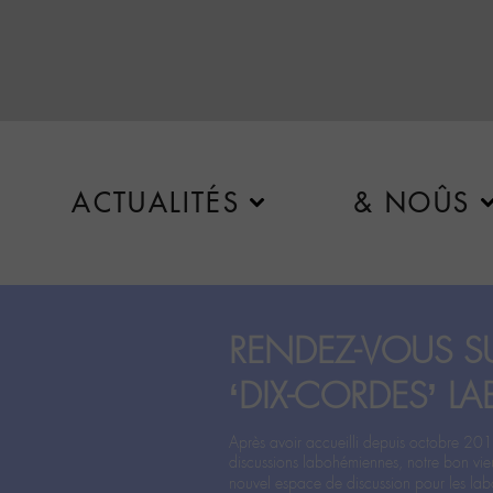
ACTUALITÉS
& NOÛS
RENDEZ-VOUS SU
‘DIX-CORDES’ LA
Après avoir accueilli depuis octobre 201
discussions labohémiennes, notre bon vie
nouvel espace de discussion pour les labo