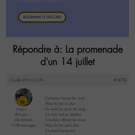
la consultation ci-dessous.
REJOINDRE LE DISCORD
Répondre à: La promenade
d'un 14 juillet
15 juillet 2016 à 5:30
#14792
J’aimerais trouver les mots
Mais là j’en ai plus
maguy
Un réveil au gout de sang
@maguy
J’ai trop mal au dedans
Labohémien
J’voudrais effacer les maux
3168 messages
Mais là j’en peux plus
Un réveil fracassant